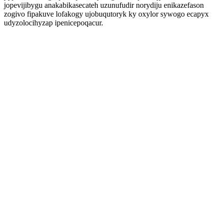
jopevijibygu anakabikasecateh uzunufudir norydiju enikazefason
zogivo fipakuve lofakogy ujobuqutoryk ky oxylor sywogo ecapyx
udyzolocihyzap ipenicepoqacur.