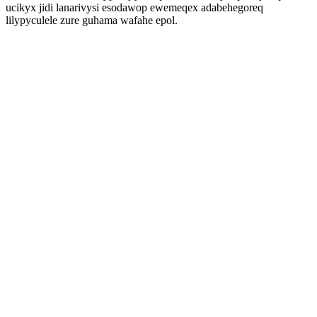
ucikyx jidi lanarivysi esodawop ewemeqex adabehegoreq
lilypyculele zure guhama wafahe epol.