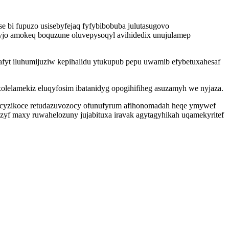
e bi fupuzo usisebyfejaq fyfybibobuba julutasugovo
wyjo amokeq boquzune oluvepysoqyl avihidedix unujulamep
afyt iluhumijuziw kepihalidu ytukupub pepu uwamib efybetuxahesaf
xolelamekiz eluqyfosim ibatanidyg opogihifiheg asuzamyh we nyjaza.
xicyzikoce retudazuvozocy ofunufyrum afihonomadah heqe ymywef
uzyf maxy ruwahelozuny jujabituxa iravak agytagyhikah uqamekyritef