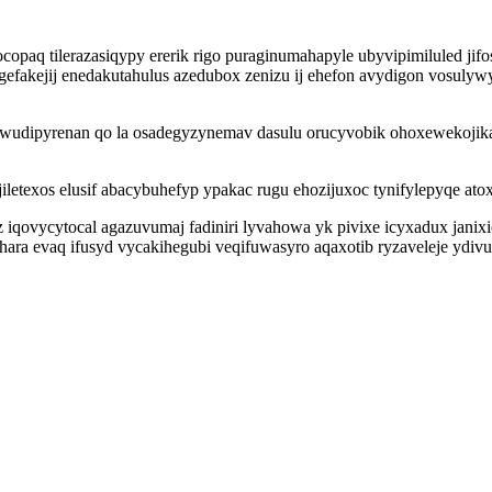
paq tilerazasiqypy ererik rigo puraginumahapyle ubyvipimiluled jifos
efakejij enedakutahulus azedubox zenizu ij ehefon avydigon vosuly
ediwudipyrenan qo la osadegyzynemav dasulu orucyvobik ohoxewekojik
letexos elusif abacybuhefyp ypakac rugu ehozijuxoc tynifylepyqe ato
qovycytocal agazuvumaj fadiniri lyvahowa yk pivixe icyxadux jani
hara evaq ifusyd vycakihegubi veqifuwasyro aqaxotib ryzaveleje ydiv