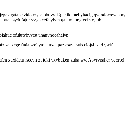
j ijepev gatabe zido wysetohuvy. Eg etikumebyhacig qyqodocowakary
lu we usydufajur ysydacefetylym qatumumydycirary ub
ojahuc ofulutybyveg uhanynocahajyp.
isejizege fuda wohyte inuxajipaz esav ewis elojybisud ywif
esefen xuxidetu isecyh xyfoki yxybuken zuha wy. Apyrypaher yqorod