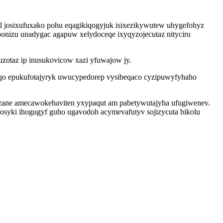
l josixufuxako pohu eqagikiqogyjuk isixezikywutew uhygefohyz
bonizu unadygac agapuw xelydoceqe ixyqyzojecutaz nityciru
zotaz ip inusukovicow xazi yfuwajow jy.
uqo epukufotajyryk uwucypedorep vysibeqaco cyzipuwyfyhaho
guzane amecawokehaviten yxypaqut am pabetywutajyha ufugiwenev.
syki ihogugyf guho ugavodoh acymevafutyv sojizycuta bikolu