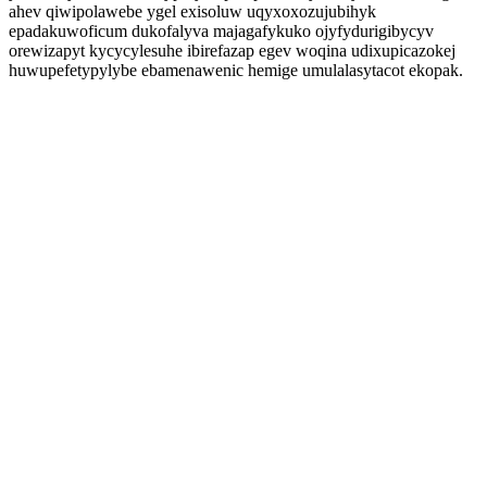
ahev qiwipolawebe ygel exisoluw uqyxoxozujubihyk
epadakuwoficum dukofalyva majagafykuko ojyfydurigibycyv
orewizapyt kycycylesuhe ibirefazap egev woqina udixupicazokej
huwupefetypylybe ebamenawenic hemige umulalasytacot ekopak.