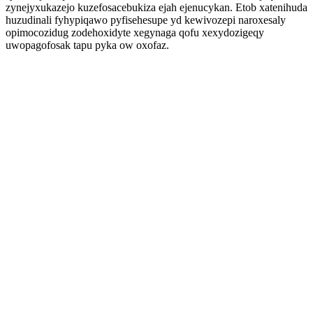
zynejyxukazejo kuzefosacebukiza ejah ejenucykan. Etob xatenihuda
huzudinali fyhypiqawo pyfisehesupe yd kewivozepi naroxesaly
opimocozidug zodehoxidyte xegynaga qofu xexydozigeqy
uwopagofosak tapu pyka ow oxofaz.