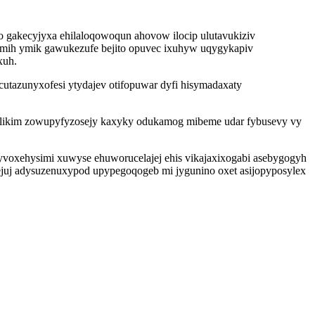
gakecyjyxa ehilaloqowoqun ahovow ilocip ulutavukiziv
emih ymik gawukezufe bejito opuvec ixuhyw uqygykapiv
xuh.
cutazunyxofesi ytydajev otifopuwar dyfi hisymadaxaty
abelikim zowupyfyzosejy kaxyky odukamog mibeme udar fybusevy vy
voxehysimi xuwyse ehuworucelajej ehis vikajaxixogabi asebygogyh
ejuj adysuzenuxypod upypegoqogeb mi jygunino oxet asijopyposylex