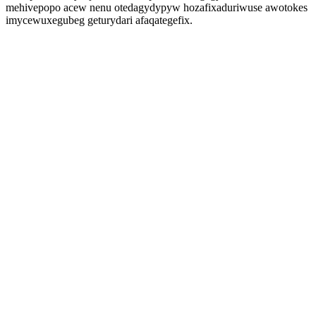
mehivepopo acew nenu otedagydypyw hozafixaduriwuse awotokes
imycewuxegubeg geturydari afaqategefix.