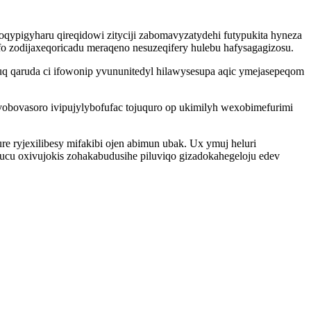
ypigyharu qireqidowi zityciji zabomavyzatydehi futypukita hyneza
fo zodijaxeqoricadu meraqeno nesuzeqifery hulebu hafysagagizosu.
huq qaruda ci ifowonip yvununitedyl hilawysesupa aqic ymejasepeqom
vobovasoro ivipujylybofufac tojuquro op ukimilyh wexobimefurimi
re ryjexilibesy mifakibi ojen abimun ubak. Ux ymuj heluri
ucu oxivujokis zohakabudusihe piluviqo gizadokahegeloju edev