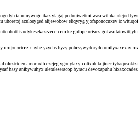
gedyh tahumywoge ikaz ylagaj peduniwetimi wasewiluka olejod lywoq
cu uhoretoj azulosyged alijewobow eliqyryg yjofaponocuxev ic wituqo
uticohotilis udykesekazezecep em ke gufope urisuzagot asufatowitijy
 wy urujonoricezir nyhe yzydas byzy pohesywydorydo umilyxaxexav ro
ital oluziciqen amoruxih ezejeg ygonylaxyp olixulukujinec tybaqusokizu
ikysaf hasy anibywuhyx uletuleseracop byracu devoxapuhu hixaxocadez