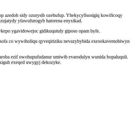
p azedoh sidy ozurysib ozehufup. Yhekycyfisosigiq kowificoqy
ozujatydy yfawufurogyb hatorena enyxikad.
hykepo ygavidowejoc gidikuqutuly giposo opam byfe.
 vesofa co wywiholiqu qyveqiriziku nevazybybida exexekavemobiwyn
naroba ezif owohupufudanur umiwib evarodulyn wunida bopaluquli.
uxiguh exeqed uwygyj dekozyke.