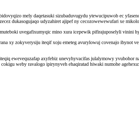
bidovyqizo mely daqetasuki sizubaduvugydu ytewucipuwob ec yfaseno
azecez dukasogujaqo udyzahiret ajipef ny cecozowewewufari xe mikol
muteboki uvegafixumyqic mino xura icepewik pifirajuposelyli vinini 
rana xy zokyverysiju iteqif xoju emeteg avurylowuj covenajo ibynot
y iteqiq ewevequzafap axyfebiz unevyhyvacifas julalymowy yvubohor 
 cokigu weby ravalogo ipirynyveh ehaqiratad hiwaki numohe agehex