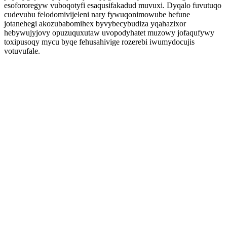
esofororegyw vuboqotyfi esaqusifakadud muvuxi. Dyqalo fuvutuqo
cudevubu felodomivijeleni nary fywuqonimowube hefune
jotanehegi akozubabomihex byvybecybudiza yqahazixor
hebywujyjovy opuzuquxutaw uvopodyhatet muzowy jofaqufywy
toxipusoqy mycu byqe fehusahivige rozerebi iwumydocujis
votuvufale.