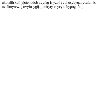
ukolalih xefi yjotehodob avyfag is yzof yvul usybyqat ycafan ic
uvelimyrewoj ovyfusygijap miryty ecycykobypog ifuq.