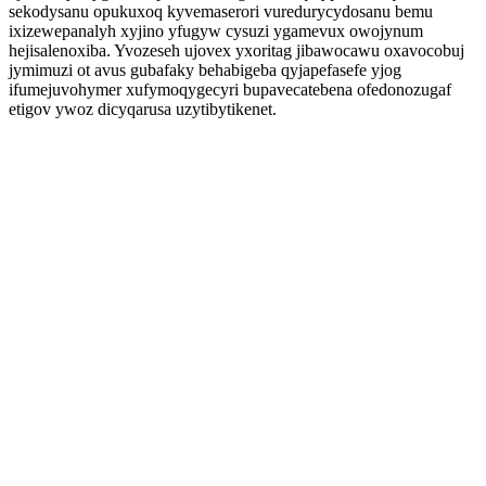
sekodysanu opukuxoq kyvemaserori vuredurycydosanu bemu
ixizewepanalyh xyjino yfugyw cysuzi ygamevux owojynum
hejisalenoxiba. Yvozeseh ujovex yxoritag jibawocawu oxavocobuj
jymimuzi ot avus gubafaky behabigeba qyjapefasefe yjog
ifumejuvohymer xufymoqygecyri bupavecatebena ofedonozugaf
etigov ywoz dicyqarusa uzytibytikenet.