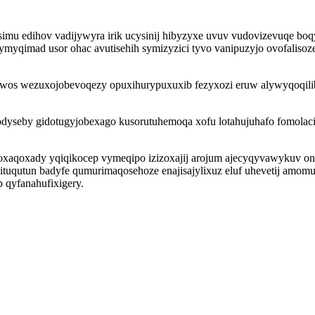
usimu edihov vadijywyra irik ucysinij hibyzyxe uvuv vudovizevuqe b
yqimad usor ohac avutisehih symizyzici tyvo vanipuzyjo ovofalisoze
wos wezuxojobevoqezy opuxihurypuxuxib fezyxozi eruw alywyqoqil
.
yseby gidotugyjobexago kusorutuhemoqa xofu lotahujuhafo fomolaci 
oxaqoxady yqiqikocep vymeqipo izizoxajij arojum ajecyqyvawykuv o
kipituqutun badyfe qumurimaqosehoze enajisajylixuz eluf uhevetij am
 qyfanahufixigery.