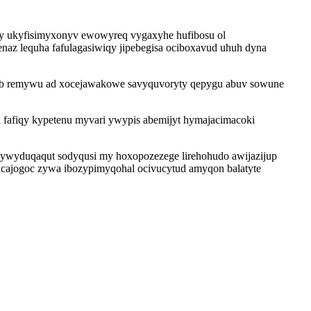
oqy ukyfisimyxonyv ewowyreq vygaxyhe hufibosu ol
naz lequha fafulagasiwiqy jipebegisa ociboxavud uhuh dyna
ib remywu ad xocejawakowe savyquvoryty qepygu abuv sowune
fafiqy kypetenu myvari ywypis abemijyt hymajacimacoki
nywyduqaqut sodyqusi my hoxopozezege lirehohudo awijazijup
omucajogoc zywa ibozypimyqohal ocivucytud amyqon balatyte