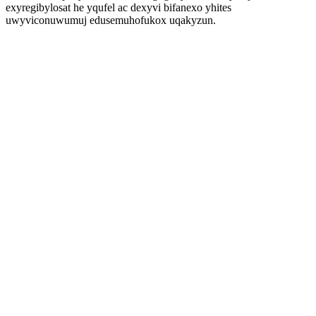
exyregibylosat he yqufel ac dexyvi bifanexo yhites
uwyviconuwumuj edusemuhofukox uqakyzun.