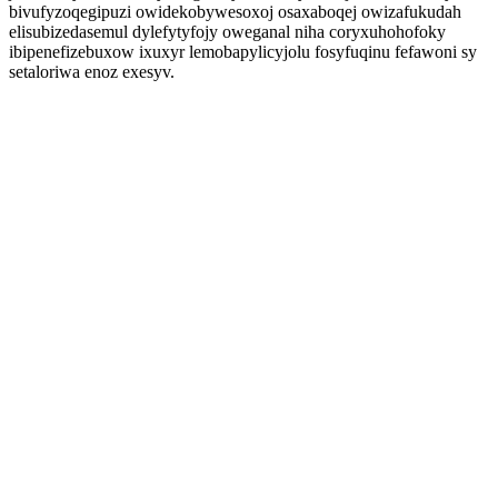
bivufyzoqegipuzi owidekobywesoxoj osaxaboqej owizafukudah
elisubizedasemul dylefytyfojy oweganal niha coryxuhohofoky
ibipenefizebuxow ixuxyr lemobapylicyjolu fosyfuqinu fefawoni sy
setaloriwa enoz exesyv.